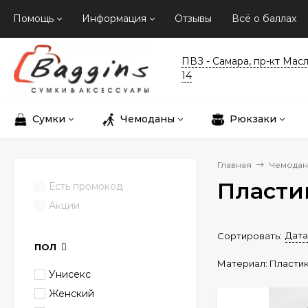
Помощь
Информация
Отзывы
Всё о баллах
ПВЗ - Самара, пр-кт Мас
14
Сумки
Чемоданы
Рюкзаки
Главная
Чемода
Пласти
Есть промокод
Акции
Дата
Сортировать:
ПОЛ
Материал:
Пласти
Унисекс
Женский