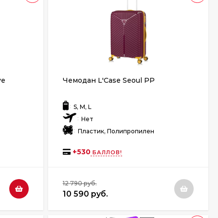
ve
Чемодан L'Case Seoul PP
:
S, M, L
:
Нет
:
Пластик, Полипропилен
+
530
БАЛЛОВ!
12 790 руб.
10 590 руб.