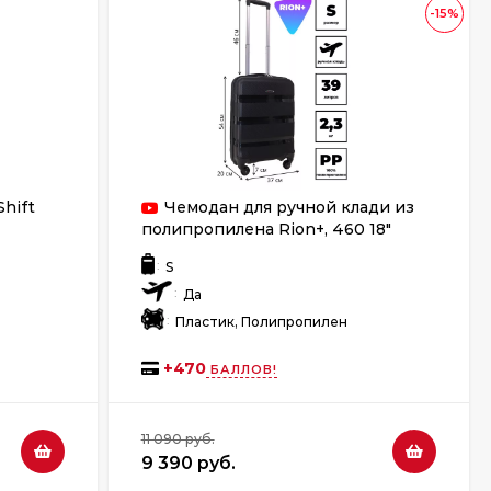
-15%
hift
Чемодан для ручной клади из
полипропилена Rion+, 460 18"
:
S
:
Да
:
Пластик, Полипропилен
+
470
БАЛЛОВ!
11 090 руб.
9 390 руб.