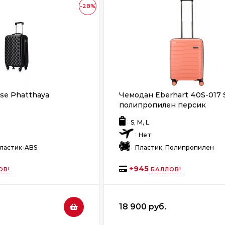
-28%
se Phatthaya
Чемодан Eberhart 40S-017 S
полипропилен персик
:
S, M, L
:
Нет
:
Пластик-ABS
Пластик, Полипропилен
+
945
ОВ!
БАЛЛОВ!
18 900 руб.