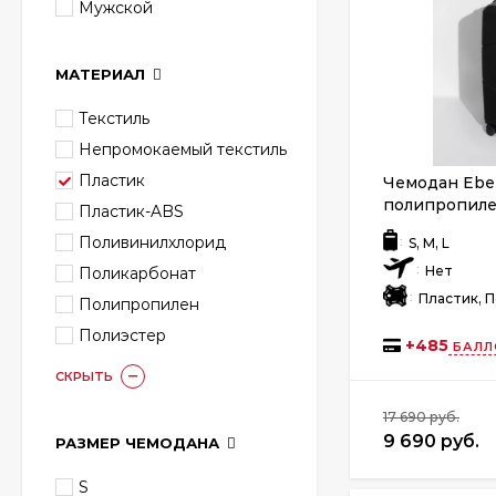
Мужской
МАТЕРИАЛ
Текстиль
Непромокаемый текстиль
Пластик
Чемодан Eber
полипропил
Пластик-ABS
Поливинилхлорид
:
S, M, L
:
Нет
Поликарбонат
:
Пластик, 
Полипропилен
Полиэстер
+
485
БАЛЛ
СКРЫТЬ
17 690 руб.
9 690 руб.
РАЗМЕР ЧЕМОДАНА
S