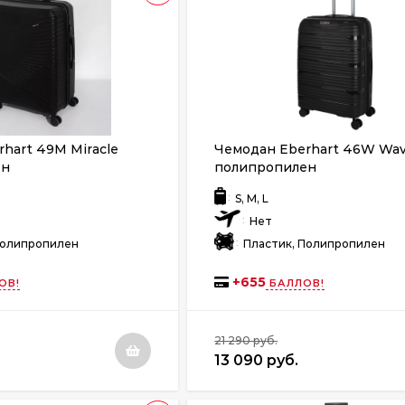
hart 49M Miracle
Чемодан Eberhart 46W Wa
ен
полипропилен
:
S, M, L
:
Нет
:
Полипропилен
Пластик, Полипропилен
+
655
ОВ!
БАЛЛОВ!
21 290 руб.
13 090 руб.