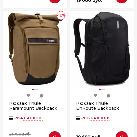
19 080 руб.
-12%
Рюкзак Thule
Рюкзак Thule
Paramount Backpack
EnRoute Backpack
24L Nutria
30L Black
+
954
БАЛЛОВ!
+
985
БАЛЛОВ!
21 790 руб.