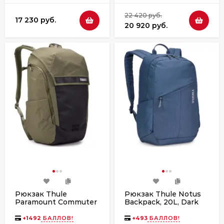
22 420 руб.
17 230 руб.
20 920 руб.
Рюкзак Thule
Рюкзак Thule Notus
Paramount Commuter
Backpack, 20L, Dark
Backpack, 28L, Soft
Slate
Green
+
1492
БАЛЛОВ!
+
493
БАЛЛОВ!