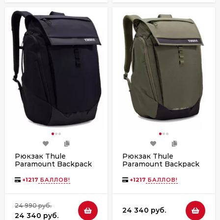
Рюкзак Thule
Рюкзак Thule
Paramount Backpack
Paramount Backpack
27L PARABP2216
27L Soft Green
Black
+
1217
БАЛЛОВ!
+
1217
БАЛЛОВ!
24 990 руб.
24 340 руб.
24 340 руб.