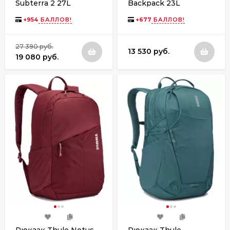
Subterra 2 27L
Backpack 23L
TSLB417 Vetiver Gray
TCAM7116 Dress Blue
+
954
БАЛЛОВ!
+
677
БАЛЛОВ!
27 390 руб.
13 530 руб.
19 080 руб.
Рюкзак Thule Notus
Рюкзак Thule