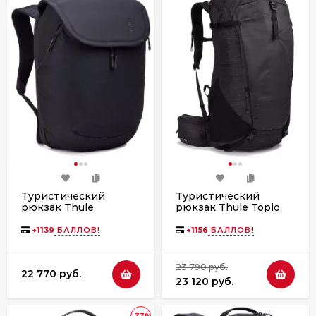
Туристический
Туристический
рюкзак Thule
рюкзак Thule Topio
Subterra 2 26L
30L 3204503 Black
3205054 Black
+
1139
БАЛЛОВ!
+
1156
БАЛЛОВ!
23 790 руб.
22 770 руб.
23 120 руб.
-33%