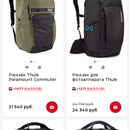
Рюкзак Thule
Рюкзак для
Paramount Commuter
фотоаппарата Thule
Backpack, 27L, Olivine
Aspect DSLR
Backpack TAC-106
+
1077
БАЛЛОВ!
+
1217
БАЛЛОВ!
Black
24 790 руб.
21 540 руб.
24 340 руб.