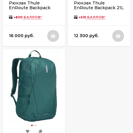
Рюкзак Thule
Рюкзак Thule
EnRoute Backpack
EnRoute Backpack 21L
26L TEBP4316
TEBP4116 Black
Pelican/Vetiver
+
800
БАЛЛОВ!
+
615
БАЛЛОВ!
16 000 руб.
12 300 руб.