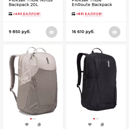
Backpack 20L
EnRoute Backpack
TCAM6115 New
26L TEBP4316 Mallard
Maroon
Green
+
493
БАЛЛОВ!
+
831
БАЛЛОВ!
9 850 руб.
16 610 руб.