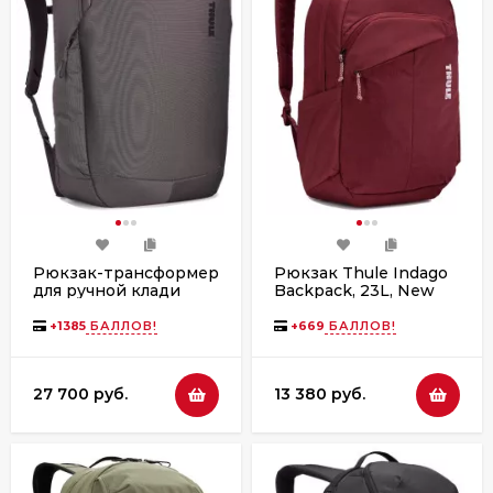
Рюкзак-трансформер
Рюкзак Thule Indago
для ручной клади
Backpack, 23L, New
Thule Subterra 2, 40L,
Maroon
Vetiver Gray
+
1385
БАЛЛОВ!
+
669
БАЛЛОВ!
27 700 руб.
13 380 руб.