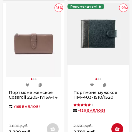
Рекомендуем! 🔥
-15%
-9%
Портмоне женское
Портмоне мужское
Cossroll 2205-1715A-14
ПМ-403-1510/1520
l.cofee
чёрное
1
+
165
БАЛЛОВ!
+
120
БАЛЛОВ!
3 890 руб.
2 630 руб.