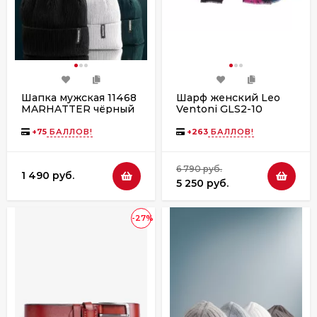
Шапка мужская 11468
Шарф женский Leo
MARHATTER чёрный
Ventoni GLS2-10
(57-59)
+
75
БАЛЛОВ!
+
263
БАЛЛОВ!
6 790 руб.
1 490 руб.
5 250 руб.
-27%