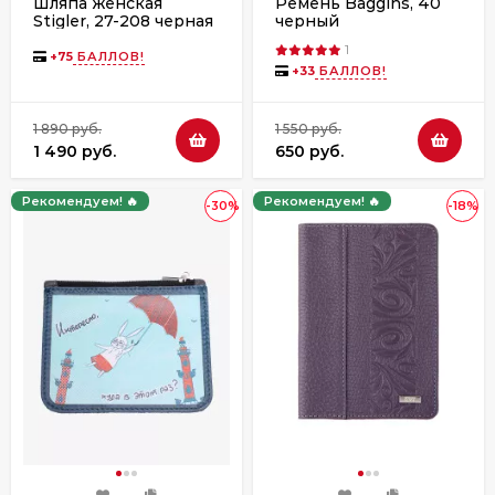
Шляпа женская
Ремень Baggins, 40
Stigler, 27-208 черная
черный
1
+
75
БАЛЛОВ!
+
33
БАЛЛОВ!
1 890 руб.
1 550 руб.
1 490 руб.
650 руб.
Рекомендуем! 🔥
Рекомендуем! 🔥
-30%
-18%