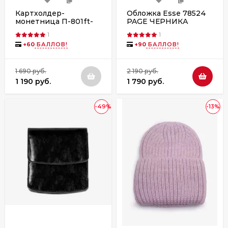
Картхолдер-
Обложка Esse 78524
монетница П-801ft-
PAGE ЧЕРНИКА
1940/102 синий
тиснение
1
1
+
60
БАЛЛОВ!
+
90
БАЛЛОВ!
1 690 руб.
2 190 руб.
1 190 руб.
1 790 руб.
-49%
-13%