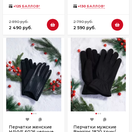
бежевое
26 l.blue
+
125
БАЛЛОВ!
+
130
БАЛЛОВ!
2 890 руб.
2 790 руб.
2 490 руб.
2 590 руб.
Перчатки женские
Перчатки мужские
HAVVS 6026 черные
Baggins 1820 трик/