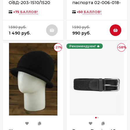
ОВД-203-1510/1520
паспорта 02-006-018-
чёрный
21 "Мост со
сфинксами"
+
75
БАЛЛОВ!
+
50
БАЛЛОВ!
1 590 руб.
1 590 руб.
1 490 руб.
990 руб.
Рекомендуем! 🔥
-21%
-58%