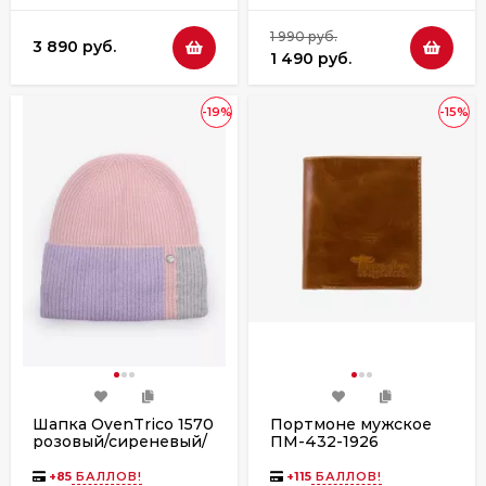
1 990 руб.
3 890 руб.
1 490 руб.
-19%
-15%
Шапка OvenTrico 1570
Портмоне мужское
розовый/сиреневый/
ПМ-432-1926
серый
"Traveler" светло-
коричневое
+
85
БАЛЛОВ!
+
115
БАЛЛОВ!