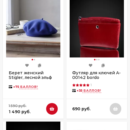
Берет женский
Футляр для ключей A-
Stigler, лесной эльф
00142 bordo
1
+
75
БАЛЛОВ!
+
35
БАЛЛОВ!
1 590 руб.
690 руб.
1 490 руб.