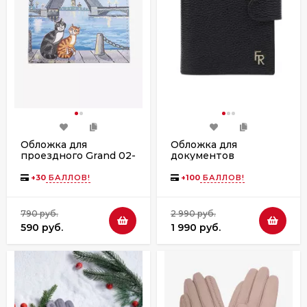
Обложка для
Обложка для
проездного Grand 02-
документов
048-181 Питерские
FABRETTI QPC14D2-2
коты
+
30
БАЛЛОВ!
+
100
БАЛЛОВ!
790 руб.
2 990 руб.
590 руб.
1 990 руб.