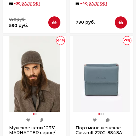
+
30
БАЛЛОВ!
+
40
БАЛЛОВ!
690 руб.
790 руб.
590 руб.
-14%
-7%
Мужское кепи 12331
Портмоне женское
MARHATTER серое/
Cossroll 2202-8848A-