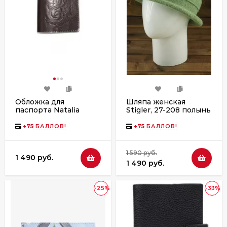
Обложка для
Шляпа женская
паспорта Natalia
Stigler, 27-208 полынь
Kalinovskaya От-62
трава коричневая
+
75
БАЛЛОВ!
+
75
БАЛЛОВ!
1 590 руб.
1 490 руб.
1 490 руб.
-25%
-33%