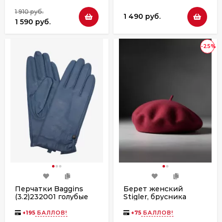
1 910 руб.
1 490 руб.
1 590 руб.
-25%
Перчатки Baggins
Берет женский
(3.2)232001 голубые
Stigler, брусника
+
195
БАЛЛОВ!
+
75
БАЛЛОВ!