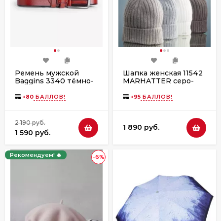
Ремень мужской
Шапка женская 11542
Baggins 3340 тёмно-
MARHATTER серо-
коричневый великан
бежевый (56-58)
+
80
БАЛЛОВ!
+
95
БАЛЛОВ!
2 190 руб.
1 890 руб.
1 590 руб.
Рекомендуем! 🔥
-6%