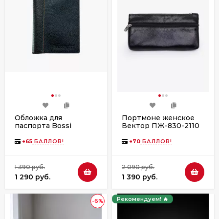
Обложка для
Портмоне женское
паспорта Bossi
Вектор ПЖ-830-2110
ОП-103-1510/1520
черное
чёрная
+
65
БАЛЛОВ!
+
70
БАЛЛОВ!
1 390 руб.
2 090 руб.
1 290 руб.
1 390 руб.
Рекомендуем! 🔥
-6%