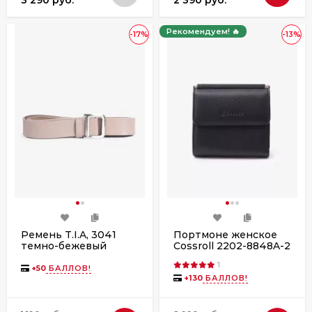
3 290 руб.
2 390 руб.
Рекомендуем! 🔥
-17%
-13%
Ремень T.I.A, 3041
Портмоне женское
темно-бежевый
Cossroll 2202-8848A-2
black
1
+
50
БАЛЛОВ!
+
130
БАЛЛОВ!