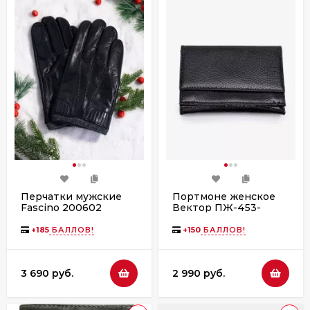
Перчатки мужские
Портмоне женское
Fascino 200602
Вектор ПЖ-453-
черные
2110/3210 черное
варан
+
185
БАЛЛОВ!
+
150
БАЛЛОВ!
3 690 руб.
2 990 руб.