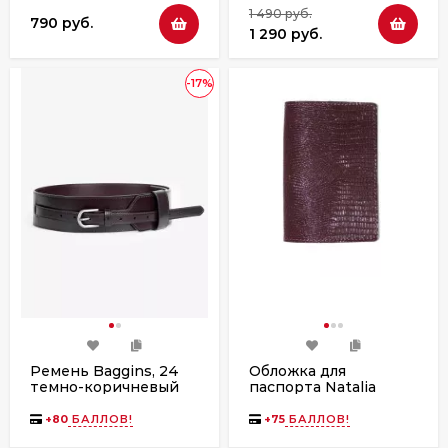
1 490 руб.
790 руб.
1 290 руб.
-17%
Ремень Baggins, 24
Обложка для
темно-коричневый
паспорта Natalia
Kalinovskaya О-98
рептилия бордо
+
80
БАЛЛОВ!
+
75
БАЛЛОВ!