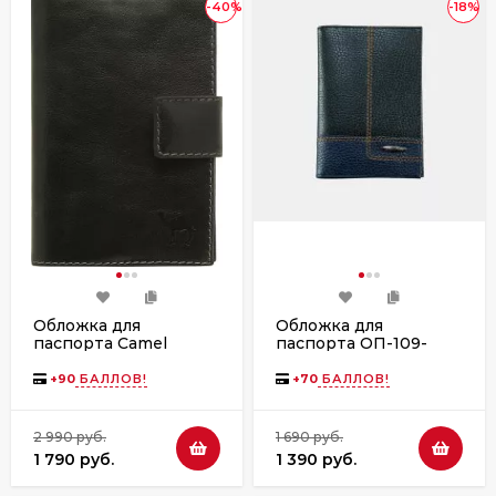
-40%
-18%
Обложка для
Обложка для
паспорта Camel
паспорта ОП-109-
344/K
1510/1540 чёрная
+
90
БАЛЛОВ!
+
70
БАЛЛОВ!
2 990 руб.
1 690 руб.
1 790 руб.
1 390 руб.