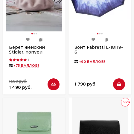
Берет женский
Зонт Fabretti L-18119-
Stigler, попури
6
1
+
90
БАЛЛОВ!
+
75
БАЛЛОВ!
1 590 руб.
1 790 руб.
1 490 руб.
-33%