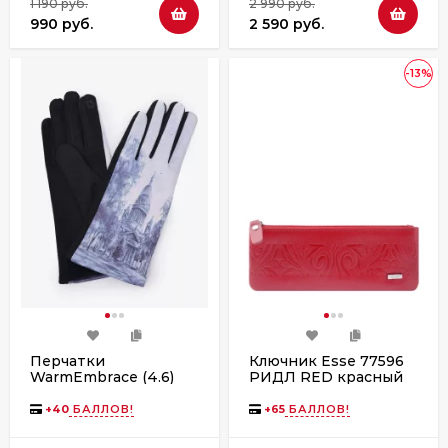
1 190 руб.
2 990 руб.
990 руб.
2 590 руб.
-13%
Перчатки
Ключник Esse 77596
WarmEmbrace (4.6)
РИДЛ RED красный
1388 Исаакий синие
+
40
БАЛЛОВ!
+
65
БАЛЛОВ!