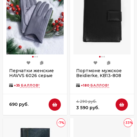
Перчатки женские
Портмоне мужское
HAVVS 6026 серые
Beidierke, KB13-808
3в1 черное
+
35
БАЛЛОВ!
+
180
БАЛЛОВ!
4 290 руб.
690 руб.
3 590 руб.
-7%
-33%