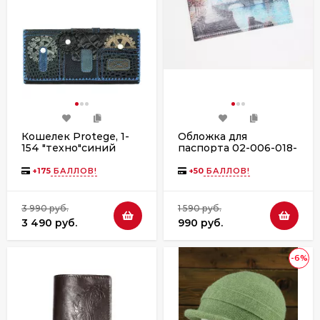
Кошелек Protege, 1-
Обложка для
154 "техно"синий
паспорта 02-006-018-
24 "Вид на Фонтанку
в акварели"
+
175
БАЛЛОВ!
+
50
БАЛЛОВ!
3 990 руб.
1 590 руб.
3 490 руб.
990 руб.
-6%