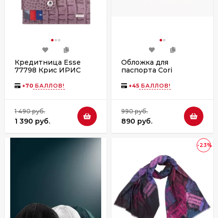
Кредитница Esse
Обложка для
77798 Крис ИРИС
паспорта Cori
кожа кайман ирис
ОП-102-2130 красная
+
70
БАЛЛОВ!
+
45
БАЛЛОВ!
1 490 руб.
990 руб.
1 390 руб.
890 руб.
-23%