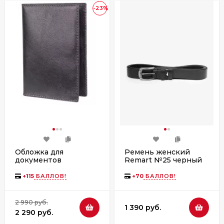
-23%
Обложка для
Ремень женский
документов
Remart №25 черный
"Camel"13008, черная
(ассортимент)
+
115
БАЛЛОВ!
+
70
БАЛЛОВ!
2 990 руб.
1 390 руб.
2 290 руб.