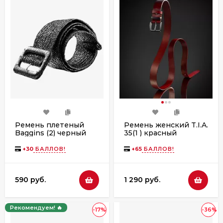
Ремень плетеный
Ремень женский T.I.A.
Baggins (2) черный
35(1 ) красный
+
30
БАЛЛОВ!
+
65
БАЛЛОВ!
590 руб.
1 290 руб.
Рекомендуем! 🔥
-17%
-36%