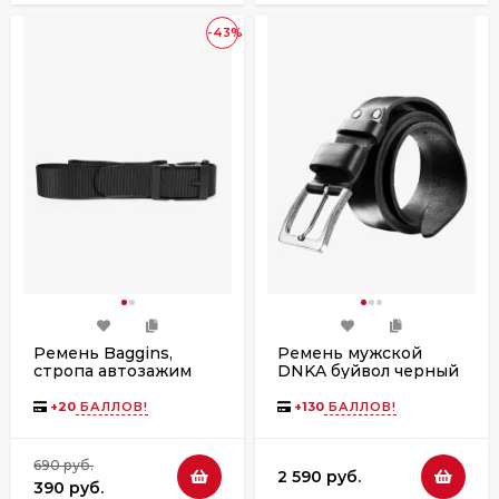
-43%
Ремень Baggins,
Ремень мужской
стропа автозажим
DNKA буйвол черный
черный
4055
+
20
БАЛЛОВ!
+
130
БАЛЛОВ!
690 руб.
2 590 руб.
390 руб.