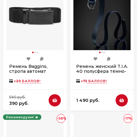
Ремень Baggins,
Ремень женский T.I.A.
стропа автомат
40 полусфера тёмно-
черный
синий
+
20
БАЛЛОВ!
+
75
БАЛЛОВ!
590 руб.
1 490 руб.
390 руб.
Рекомендуем! 🔥
-58%
-17%