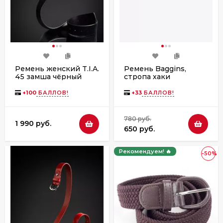
Ремень женский T.I.A.
Ремень Baggins,
45 замша чёрный
стропа хаки
(ассортимент)
+
100
БАЛЛОВ!
+
33
БАЛЛОВ!
780 руб.
1 990 руб.
650 руб.
Рекомендуем! 🔥
-50%