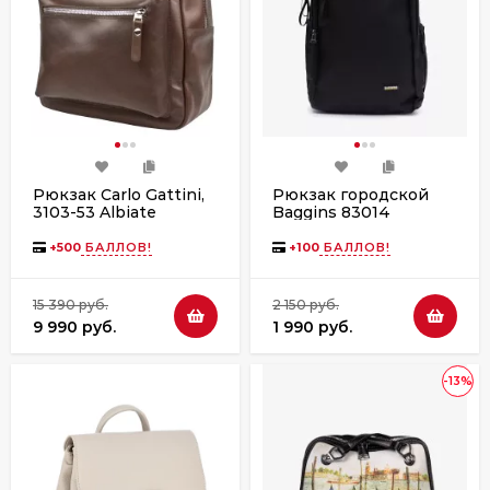
Рюкзак Carlo Gattini,
Рюкзак городской
3103-53 Albiate
Baggins 83014
Premium brown
черный
+
500
БАЛЛОВ!
+
100
БАЛЛОВ!
15 390 руб.
2 150 руб.
9 990 руб.
1 990 руб.
-13%