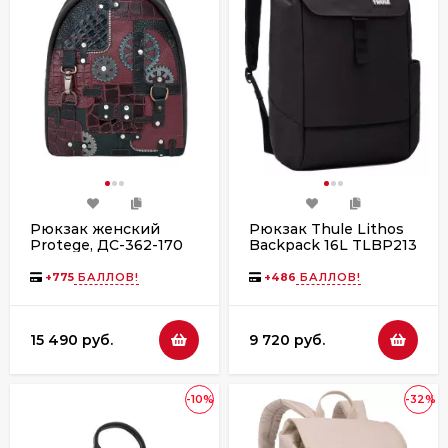
Рюкзак женский
Рюкзак Thule Lithos
Protege, ДС-362-170
Backpack 16L TLBP213
"Техно" чёрно-
Black
бордовый флотер
+
775
БАЛЛОВ!
+
486
БАЛЛОВ!
15 490 руб.
9 720 руб.
-10%
-32%