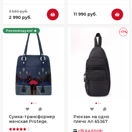
3 590 руб.
11 990 руб.
2 990 руб.
Рекомендуем! 🔥
-17%
Сумка-трансформер
Рюкзак на одно
женская Protege,
плечо An 65367
ДС-226-212 Город №
черный
2
24 синяя
+
75
БАЛЛОВ!