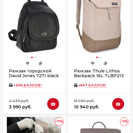
Рюкзак городской
Рюкзак Thule Lithos
David Jones 7271 black
Backpack 16L TLBP213
Pelican Gray/Faded
Khaki
+
200
БАЛЛОВ!
+
547
БАЛЛОВ!
4 430 руб.
16 090 руб.
3 990 руб.
10 940 руб.
-17%
-11%