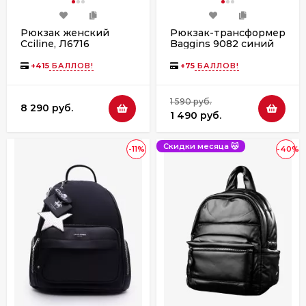
Рюкзак женский
Рюкзак-трансформер
Cciline, Л6716
Baggins 9082 синий
бежевый
+
415
БАЛЛОВ!
+
75
БАЛЛОВ!
1 590 руб.
8 290 руб.
1 490 руб.
Скидки месяца 😽
-11%
-40%