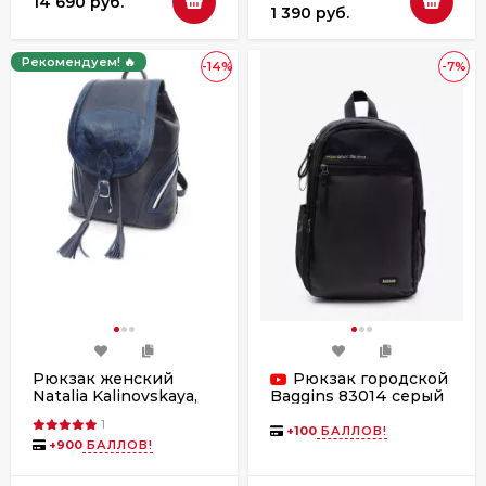
14 690 руб.
1 390 руб.
Рекомендуем! 🔥
-14%
-7%
Рюкзак женский
Рюкзак городской
Natalia Kalinovskaya,
Baggins 83014 серый
"Валери" синий
1
+
100
БАЛЛОВ!
+
900
БАЛЛОВ!