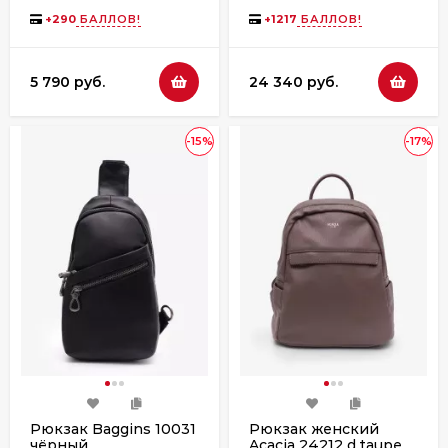
Backpack, 20L, Black
+
290
БАЛЛОВ!
+
1217
БАЛЛОВ!
5 790 руб.
24 340 руб.
-15%
-17%
Рюкзак Baggins 10031
Рюкзак женский
чёрный
Acacia 24212 d.taupe