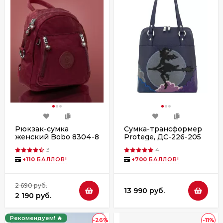
Рюкзак-сумка
Сумка-трансформер
женский Bobo 8304-8
Protege, ДС-226-205
бордо
Ведьмочка № 2 синяя
3
4
+
110
БАЛЛОВ!
+
700
БАЛЛОВ!
2 690 руб.
13 990 руб.
2 190 руб.
Рекомендуем! 🔥
-26%
-11%