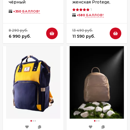
женская Protege,
чёрный
ДС-226-210 Леди №2
1
чёрная
+
350
БАЛЛОВ!
+
580
БАЛЛОВ!
8 290 руб.
13 490 руб.
6 990 руб.
11 590 руб.