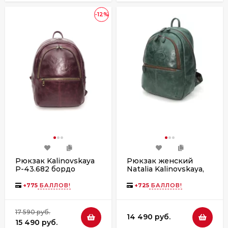
-12%
Рюкзак Kalinovskaya
Рюкзак женский
Р-43.682 бордо
Natalia Kalinovskaya,
Р43 «Малахит»
зеленый
+
775
БАЛЛОВ!
+
725
БАЛЛОВ!
17 590 руб.
14 490 руб.
15 490 руб.