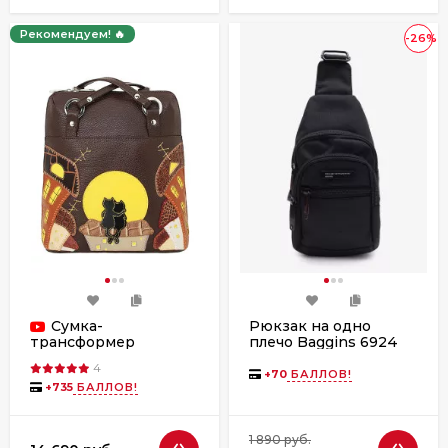
Рекомендуем! 🔥
-26%
Сумка-
Рюкзак на одно
плечо Baggins 6924
трансформер
чёрный
Protege, ДС-226-68
4
Город-6 мокко
+
70
БАЛЛОВ!
+
735
БАЛЛОВ!
1 890 руб.