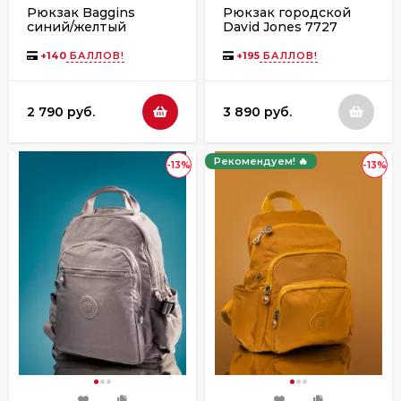
Рюкзак Baggins
Рюкзак городской
синий/желтый
David Jones 7727
warm taupe
+
140
БАЛЛОВ!
+
195
БАЛЛОВ!
2 790 руб.
3 890 руб.
Рекомендуем! 🔥
-13%
-13%