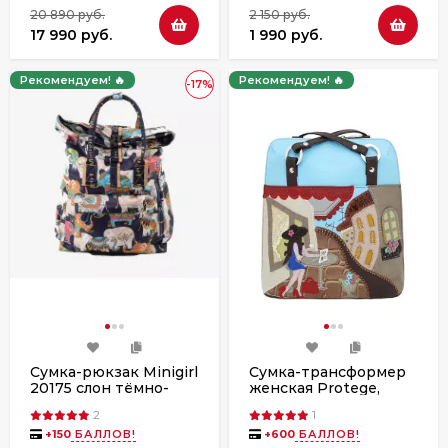
20 890 руб.
2 150 руб.
17 990 руб.
1 990 руб.
Рекомендуем! 🔥
Рекомендуем! 🔥
-17%
Сумка-рюкзак Minigirl
Сумка-трансформер
20175 слон тёмно-
женская Protege,
синяя
ДС-226-200 Город-21
2
1
мокко
+
150
БАЛЛОВ!
+
600
БАЛЛОВ!