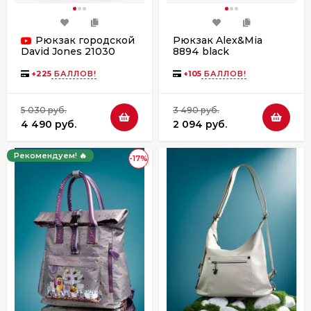
Рюкзак городской
Рюкзак Alex&Mia
8894 black
David Jones 21030
black
+
225
БАЛЛОВ!
+
105
БАЛЛОВ!
5 030 руб.
3 490 руб.
4 490 руб.
2 094 руб.
Рекомендуем! 🔥
-17%