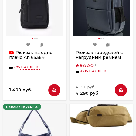
Рюкзак на одно
Рюкзак городской с
нагрудным ремнём
плечо An 65364
2268 серый
черный
1
+
75
БАЛЛОВ!
+
215
БАЛЛОВ!
4 690 руб.
1 490 руб.
4 290 руб.
Рекомендуем! 🔥