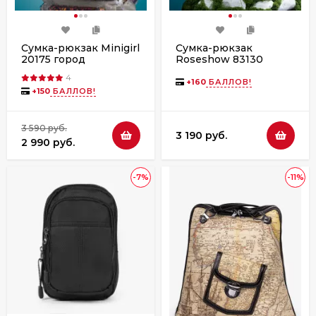
Сумка-рюкзак Minigirl
Сумка-рюкзак
20175 город
Roseshow 83130
молочный(46)
4
+
160
БАЛЛОВ!
+
150
БАЛЛОВ!
3 590 руб.
3 190 руб.
2 990 руб.
-7%
-11%