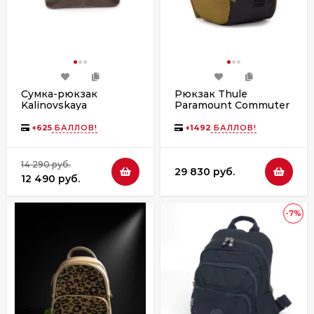
Сумка-рюкзак
Рюкзак Thule
Kalinovskaya
Paramount Commuter
СР-34т-622/1
Backpack, 28L, Nutria
коричневый
+
625
БАЛЛОВ!
+
1492
БАЛЛОВ!
14 290 руб.
29 830 руб.
12 490 руб.
-7%