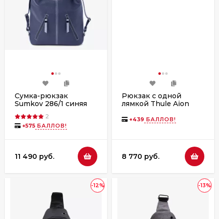
Сумка-рюкзак
Рюкзак с одной
Sumkov 286/1 синяя
лямкой Thule Aion
Sling Bag, Nutria
2
+
439
БАЛЛОВ!
+
575
БАЛЛОВ!
11 490 руб.
8 770 руб.
-12%
-13%