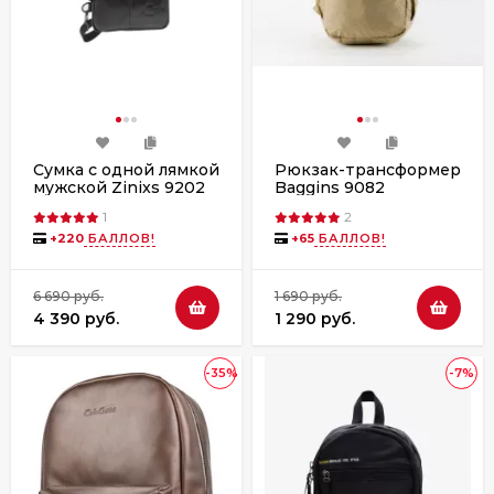
Сумка с одной лямкой
Рюкзак-трансформер
мужской Zinixs 9202
Baggins 9082
чёрный
бежевый
1
2
+
220
БАЛЛОВ!
+
65
БАЛЛОВ!
6 690 руб.
1 690 руб.
4 390 руб.
1 290 руб.
-35%
-7%