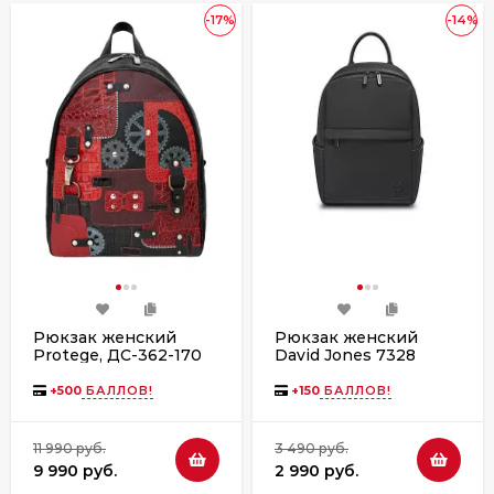
-17%
-14%
Рюкзак женский
Рюкзак женский
Protege, ДС-362-170
David Jones 7328
"Техно" чёрно-
красный рептилия
+
500
БАЛЛОВ!
+
150
БАЛЛОВ!
11 990 руб.
3 490 руб.
9 990 руб.
2 990 руб.