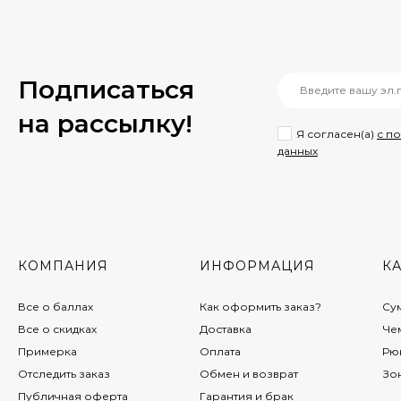
1 990 руб.
1 190 руб.
Подписаться
Сумка женская David
на рассылкy!
Jones 7438
Я согласен(a)
с п
2 890 руб.
данных
1 990 руб.
Чемодан Weina Б01-
PP304
полипропилен
КОМПАНИЯ
ИНФОРМАЦИЯ
К
9 990 руб.
8 990 руб.
Все о баллах
Как оформить заказ?
Су
Все о скидках
Доставка
Че
Примерка
Оплата
Рю
Сумка спортивная
Baggins 3062 черная
Отследить заказ
Обмен и возврат
Зо
2 990 руб.
Публичная оферта
Гарантия и брак