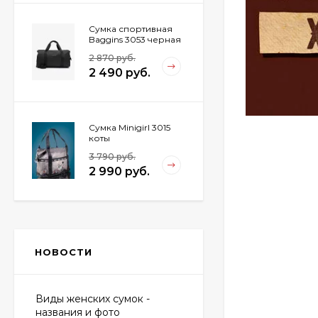
Сумка спортивная
Baggins 3053 черная
2 870 руб.
2 490 руб.
Сумка Minigirl 3015
коты
3 790 руб.
2 990 руб.
Сумка дорожная
Voyage 6-293 кошки
НОВОСТИ
4 590 руб.
3 990 руб.
Виды женских сумок -
названия и фото