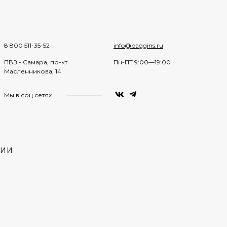
8 800 511-35-52
info@baggins.ru
ПВЗ - Самара, пр-кт
Пн-ПТ 9:00—19:00
Масленникова, 14
Мы в соц.сетях
НИИ