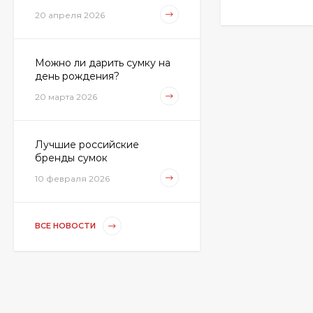
Сумка женская David
20 апреля 2026
Jones P138-903
2 990 руб.
1 490 руб.
Можно ли дарить сумку на
день рождения?
20 марта 2026
Сумка-мешок с
косметичкой Baggins
58235
4 190 руб.
Лучшие российские
3 490 руб.
бренды сумок
10 февраля 2026
Сумка женская
Minigirl 312 коты
ВСЕ НОВОСТИ
1 910 руб.
1 690 руб.
Сумка-мешок Б 9267
чёрная