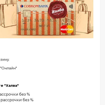
зину.
 "Онлайн"
е "Халва"
рассрочки без %
 рассрочки без %