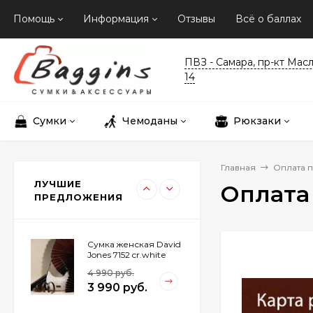
Помощь
Информация
Отзывы
Всё о баллах
Сумка спортивная
Baggins 3062 черная
ПВЗ - Самара, пр-кт Мас
14
2 990 руб.
2 590 руб.
Сумки
Чемоданы
Рюкзаки
Рюкзак Baggins 621
розовый
Главная
Оплата п
1 890 руб.
ЛУЧШИЕ
Оплата 
1 390 руб.
ПРЕДЛОЖЕНИЯ
Сумка женская David
Jones 7152 cr.white
4 990 руб.
3 990 руб.